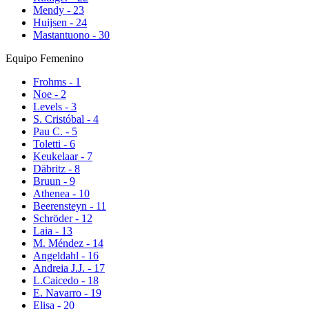
Mendy - 23
Huijsen - 24
Mastantuono - 30
Equipo Femenino
Frohms - 1
Noe - 2
Levels - 3
S. Cristóbal - 4
Pau C. - 5
Toletti - 6
Keukelaar - 7
Däbritz - 8
Bruun - 9
Athenea - 10
Beerensteyn - 11
Schröder - 12
Laia - 13
M. Méndez - 14
Angeldahl - 16
Andreia J.J. - 17
L.Caicedo - 18
E. Navarro - 19
Elisa - 20