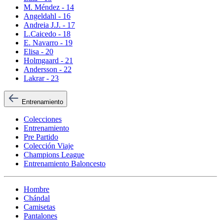
M. Méndez - 14
Angeldahl - 16
Andreia J.J. - 17
L.Caicedo - 18
E. Navarro - 19
Elisa - 20
Holmgaard - 21
Andersson - 22
Lakrar - 23
Entrenamiento
Colecciones
Entrenamiento
Pre Partido
Colección Viaje
Champions League
Entrenamiento Baloncesto
Hombre
Chándal
Camisetas
Pantalones