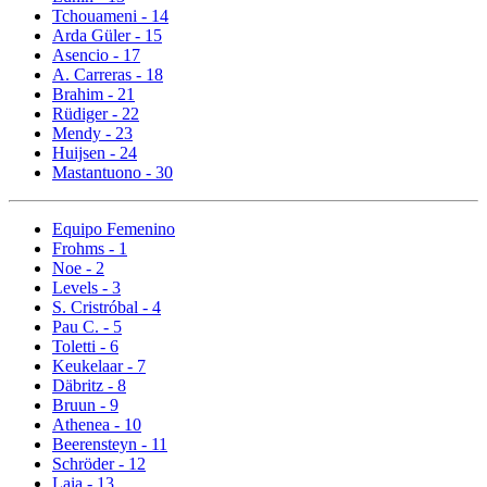
Tchouameni - 14
Arda Güler - 15
Asencio - 17
A. Carreras - 18
Brahim - 21
Rüdiger - 22
Mendy - 23
Huijsen - 24
Mastantuono - 30
Equipo Femenino
Frohms - 1
Noe - 2
Levels - 3
S. Cristróbal - 4
Pau C. - 5
Toletti - 6
Keukelaar - 7
Däbritz - 8
Bruun - 9
Athenea - 10
Beerensteyn - 11
Schröder - 12
Laia - 13