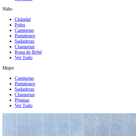
Niño
Chándal
Polos
Camisetas
Pantalones
Sudaderas
Chaquetas
Ropa de Bebé
Ver Todo
Mujer
Camisetas
Pantalones
Sudaderas
Chaquetas
Pijamas
Ver Todo