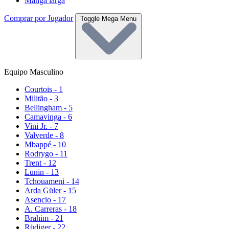
Manga larga
Comprar por Jugador
Toggle Mega Menu
Equipo Masculino
Courtois - 1
Militão - 3
Bellingham - 5
Camavinga - 6
Vini Jr. - 7
Valverde - 8
Mbappé - 10
Rodrygo - 11
Trent - 12
Lunin - 13
Tchouameni - 14
Arda Güler - 15
Asencio - 17
A. Carreras - 18
Brahim - 21
Rüdiger - 22