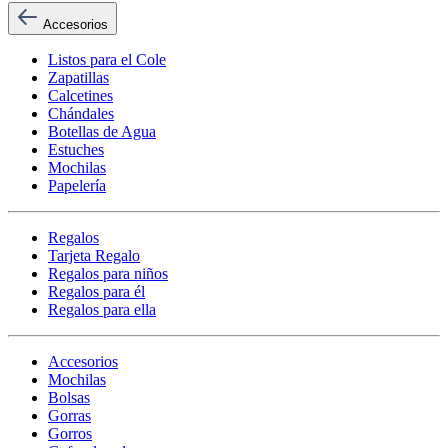
Accesorios
Listos para el Cole
Zapatillas
Calcetines
Chándales
Botellas de Agua
Estuches
Mochilas
Papelería
Regalos
Tarjeta Regalo
Regalos para niños
Regalos para él
Regalos para ella
Accesorios
Mochilas
Bolsas
Gorras
Gorros