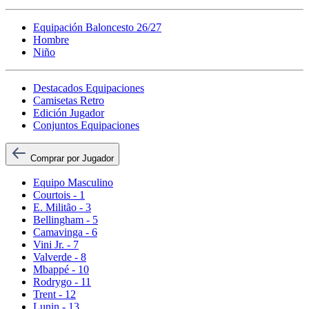
Equipación Baloncesto 26/27
Hombre
Niño
Destacados Equipaciones
Camisetas Retro
Edición Jugador
Conjuntos Equipaciones
Comprar por Jugador
Equipo Masculino
Courtois - 1
E. Militão - 3
Bellingham - 5
Camavinga - 6
Vini Jr. - 7
Valverde - 8
Mbappé - 10
Rodrygo - 11
Trent - 12
Lunin - 13