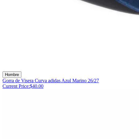
Hombre
Gorra de Visera Curva adidas Azul Marino 26/27
Current Price:
$40.00