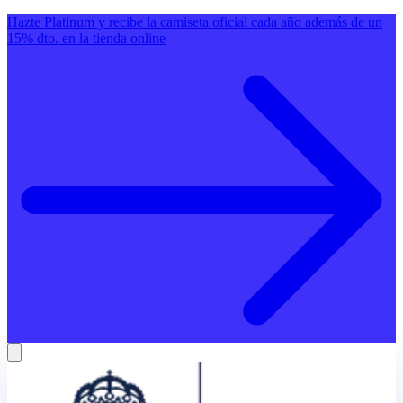
Hazte Platinum y recibe la camiseta oficial cada año además de un
15% dto. en la tienda online