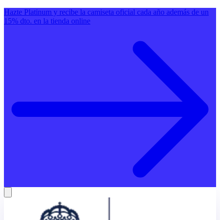
Hazte Platinum y recibe la camiseta oficial cada año además de un
15% dto. en la tienda online