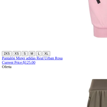
2XS
XS
S
M
L
XL
Pantalón Mujer adidas Real Urban Rosa
Current Price:
$125.00
Oferta