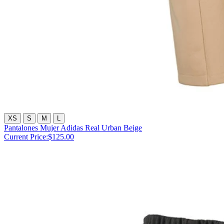
XS
S
M
L
Pantalones Mujer Adidas Real Urban Beige
Current Price:
$125.00