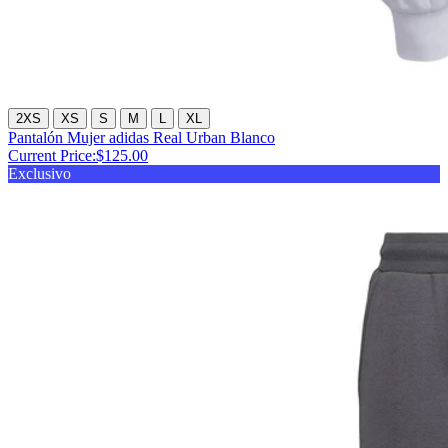
2XS
XS
S
M
L
XL
Pantalón Mujer adidas Real Urban Blanco
Current Price:
$125.00
Exclusivo