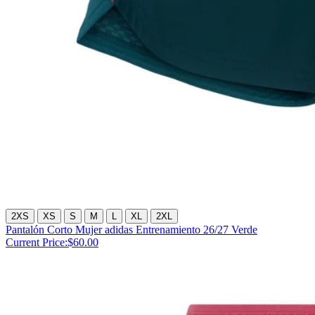
2XS
XS
S
M
L
XL
2XL
Pantalón Corto Mujer adidas Entrenamiento 26/27 Verde
Current Price:
$60.00