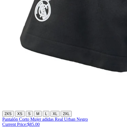
2XS
XS
S
M
L
XL
2XL
Pantalón Corto Mujer adidas Real Urban Negro
Current Price:
$85.00