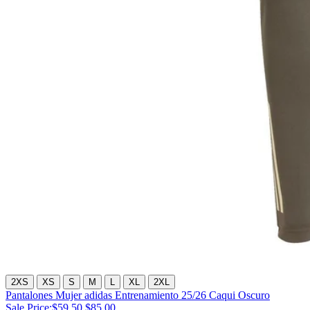
2XS
XS
S
M
L
XL
2XL
Pantalones Mujer adidas Entrenamiento 25/26 Caqui Oscuro
Sale Price:
$59.50
$85.00