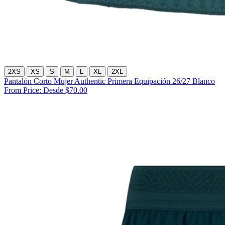
2XS
XS
S
M
L
XL
2XL
Pantalón Corto Mujer Authentic Primera Equipación 26/27 Blanco
From Price:
Desde $70.00