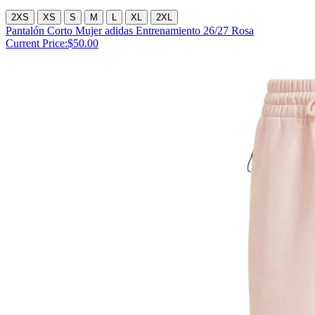
2XS
XS
S
M
L
XL
2XL
Pantalón Corto Mujer adidas Entrenamiento 26/27 Rosa
Current Price:
$50.00