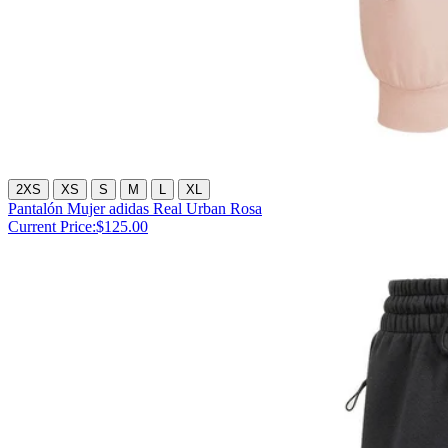
2XS
XS
S
M
L
XL
Pantalón Mujer adidas Real Urban Rosa
Current Price:
$125.00