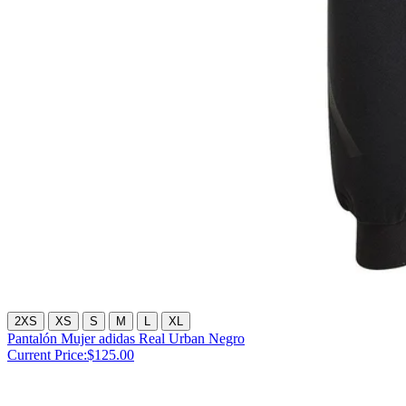
2XS
XS
S
M
L
XL
Pantalón Mujer adidas Real Urban Negro
Current Price:
$125.00