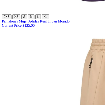
2XS
XS
S
M
L
XL
Pantalones Mujer Adidas Real Urban Morado
Current Price:
$125.00