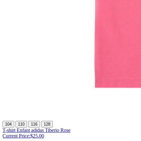
104
110
116
128
T-shirt Enfant adidas Tiberio Rose
Current Price:
$25.00