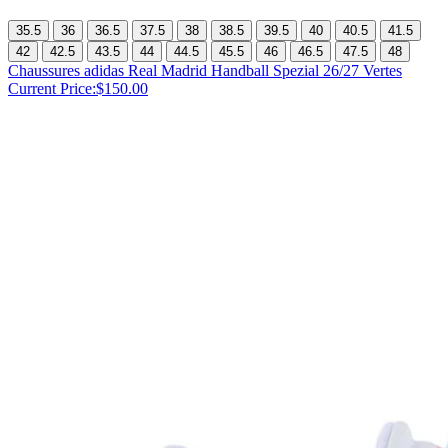
35.5
36
36.5
37.5
38
38.5
39.5
40
40.5
41.5
42
42.5
43.5
44
44.5
45.5
46
46.5
47.5
48
Chaussures adidas Real Madrid Handball Spezial 26/27 Vertes
Current Price:
$150.00