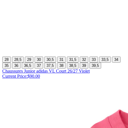
28
28,5
29
30
30,5
31
31,5
32
33
33,5
34
35
36
36,5
37
37,5
38
38,5
39
39,5
Chaussures Junior adidas VL Court 26/27 Violet
Current Price:
$90.00