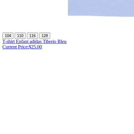
104
110
116
128
T-shirt Enfant adidas Tiberio Bleu
Current Price:
$25.00