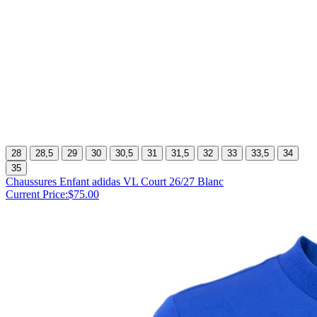
28
28,5
29
30
30,5
31
31,5
32
33
33,5
34
35
Chaussures Enfant adidas VL Court 26/27 Blanc
Current Price:
$75.00