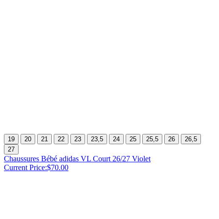
19
20
21
22
23
23,5
24
25
25,5
26
26,5
27
Chaussures Bébé adidas VL Court 26/27 Violet
Current Price:
$70.00