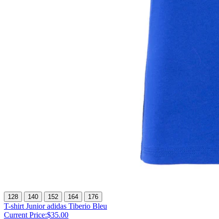
128
140
152
164
176
T-shirt Junior adidas Tiberio Bleu
Current Price:
$35.00