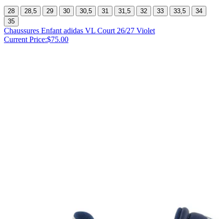
28
28,5
29
30
30,5
31
31,5
32
33
33,5
34
35
Chaussures Enfant adidas VL Court 26/27 Violet
Current Price:
$75.00