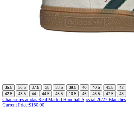
35.5
36.5
37.5
38
38.5
39.5
40
40.5
41.5
42
42.5
43.5
44
44.5
45.5
10.5
46
46.5
47.5
48
Chaussures adidas Real Madrid Handball Spezial 26/27 Blanches
Current Price:
$150.00